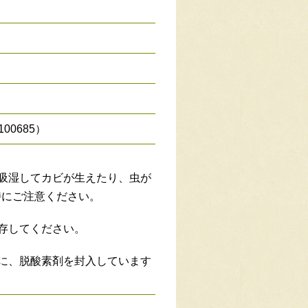
100685）
吸湿してカビが生えたり、虫が
特にご注意ください。
存してください。
に、脱酸素剤を封入しています