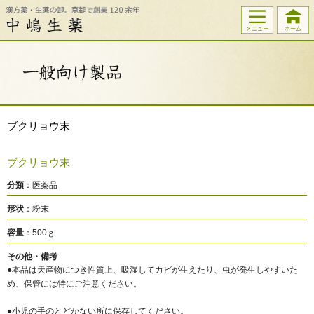
ブクリョウ末
ブクリョウ末
分類
：医薬品
形状
：粉末
容量
：500ｇ
その他・備考
●本品は天産物につき性質上、吸湿してカビが生えたり、虫が発生しやすいた
め、保管には特にご注意ください。
●小児の手のとどかない所に保存してください。