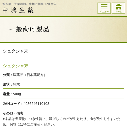
シュクシャ末
シュクシャ末
分類
：医薬品（日本薬局方）
形状
：粉末
容量
：500g
JANコード
：4936246110103
その他・備考
●本品は天産物につき性質上、吸湿してカビが生えたり、虫が発生しやすいた
め、保管には特にご注意ください。