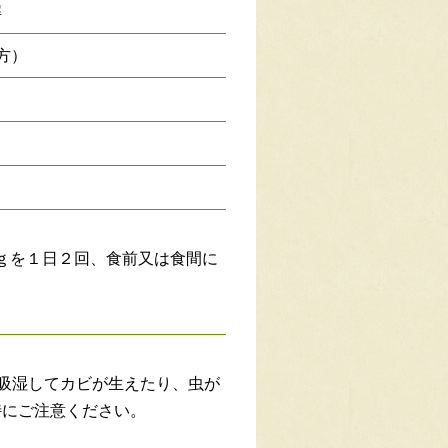
解
方）
5ｇを１日２回、食前又は食間に
吸湿してカビが生えたり、虫が
特にご注意ください。