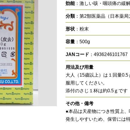
効能
：激しい咳・咽頭痛の緩
分類
：第2類医薬品（日本薬局
形状
：粉末
容量
：500g
JANコード
：4936246101767
用法及び用量
大人（15歳以上）は１回量0.
服用してください。
添付のさじ１杯は約0.5ｇです
その他・備考
●本品は天産物につき性質上、
発生しやすいため、保管には