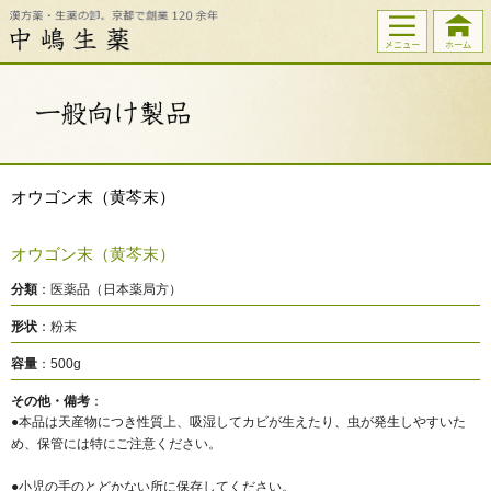
オウゴン末（黄芩末）
オウゴン末（黄芩末）
分類
：医薬品（日本薬局方）
形状
：粉末
容量
：500g
その他・備考
：
●本品は天産物につき性質上、吸湿してカビが生えたり、虫が発生しやすいた
め、保管には特にご注意ください。
●小児の手のとどかない所に保存してください。